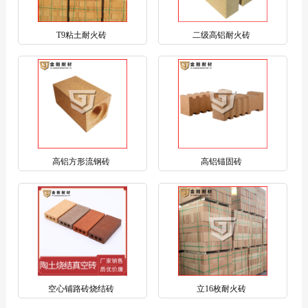
T9粘土耐火砖
二级高铝耐火砖
高铝方形流钢砖
高铝锚固砖
空心铺路砖烧结砖
立16枚耐火砖