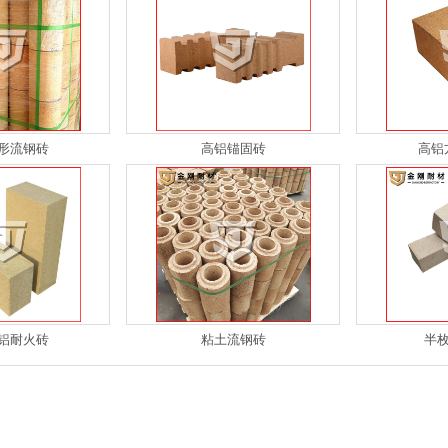
形流钢砖
高铝锚固砖
高铝
砖
可塑料
铝耐火砖
粘土流钢砖
半