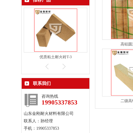
推荐产品
高铝圆
缝料
优质粘土耐火砖T-3
万能弧形粘土耐火
联系我们
咨询热线
二级高
19905337853
山东金刚耐火材料有限公司
联系人：孙经理
手机：19905337853