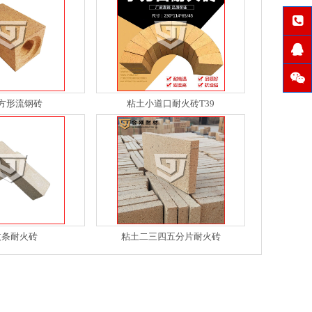
方形流钢砖
粘土小道口耐火砖T39
枚条耐火砖
粘土二三四五分片耐火砖