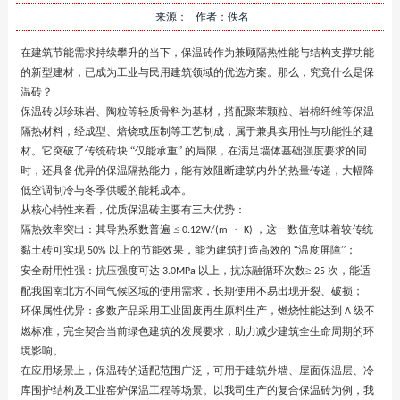
来源： 作者：佚名
在建筑节能需求持续攀升的当下，保温砖作为兼顾隔热性能与结构支撑功能
的新型建材，已成为工业与民用建筑领域的优选方案。那么，究竟什么是保
温砖？
保温砖以珍珠岩、陶粒等轻质骨料为基材，搭配聚苯颗粒、岩棉纤维等保温
隔热材料，经成型、焙烧或压制等工艺制成，属于
兼具实用性与功能性的建
材。它突破了传统砖块
“仅能承重” 的局限，在满足墙体基础强度要求的同
时，还具备优异的保温隔热能力，能有效阻断建筑内外的热量传递，大幅降
低空调制冷与冬季供暖的能耗成本。
从核心特性来看，优质保温砖主要有三大优势：
隔热效率突出：其导热系数普遍
≤
・
，这一数值意味着较传统
0.12W/(m
K)
黏土砖可实现
以上的节能效果，能为建筑打造高效的 “温度屏障”；
50%
安全耐用性强：抗压强度可达
以上，抗冻融循环次数≥
次，能适
3.0MPa
25
配我国南北方不同气候区域的使用需求，长期使用不易出现开裂、破损；
环保属性优异：多数产品采用工业固废再生原料生产，燃烧性能达到
级不
A
燃标准，完全契合当前绿色建筑的发展要求，助力减少建筑全生命周期的环
境影响。
在应用场景上，保温砖的适配范围广泛，可用于建筑外墙、屋面保温层、冷
库围护结构及工业窑炉保温工程等场景。以我司生产的复合保温砖为例，我